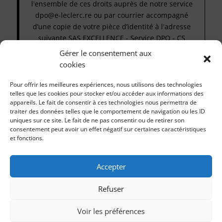
l'ensemble de ces droits auprès de notre service
dpo@e-leclerc.re ou par courrier accompagné
d’une copie de votre pièce d’identité à l'adresse
suivante SAS EXCELLENCE - Service DPO - CS
61078 2, rue de Bordeaux 97829 LE PORT CEDEX.
Gérer le consentement aux
cookies
*champs obligatoires
Pour offrir les meilleures expériences, nous utilisons des technologies
telles que les cookies pour stocker et/ou accéder aux informations des
JOUER
appareils. Le fait de consentir à ces technologies nous permettra de
traiter des données telles que le comportement de navigation ou les ID
uniques sur ce site. Le fait de ne pas consentir ou de retirer son
consentement peut avoir un effet négatif sur certaines caractéristiques
et fonctions.
Accepter
Refuser
Voir les préférences